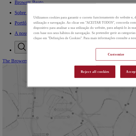
Browers Beato
Sobre a Browers
Utilizamos cookies para garantir o correto funcionamento do website e,
Portfólio Browers
utilização e navegação. Ao clicar em "ACEITAR TODOS", concorda com
dispositivo para analisar a sua utilização do website, para adaptá-lo às s
A nossa Produção
com base nos seus hábitos de navegação. Se pretender gerir as categorias
clique em "Definições de Cookies". Para mais informações consulte a no
Customize
The Browers Company
/
C
Reject all cookies
Accept